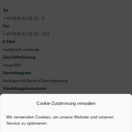
Tel.
+ 49 (0)30 21 22 23 – 0
Fax
+ 49 (0)30 21 22 23 – 111
E-Mail
mail@will-media.de
Geschäftsführung
Anne Will
Handelsregister
Amtsgericht Berlin-Charlottenburg
Handelsregisternummer
HRB 108517
Cookie-Zustimmung verwalten
USt – IdNr.
DE 253880895
Wir verwenden Cookies, um unsere Website und unseren
Inhaltlich verantwortlich
Service zu optimieren.
Anne Will