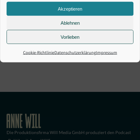
Akzeptieren
i. S. d. § 55 Abs. 2 RStV
Die Will Media GmbH ist nicht verantwortlich für die Inhalte
Ablehnen
externer Seiten, die über einen Link erreicht werden.
Vorlieben
Design & Entwicklung
Cookie-Richtlinie
Datenschutzerklärung
Impressum
www.aaronhaehner.com
Die Produktionsfirma Will Media GmbH produziert den Podcast