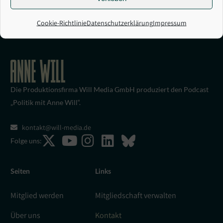
Cookie-Richtlinie
Datenschutzerklärung
Impressum
Die Produktionsfirma Will Media GmbH produziert den Podcast
„Politik mit Anne Will“.
kontakt@will-media.de
Folge uns:
Seiten
Links
Mitglied werden
Mitgliedschaft verwalten
Über uns
Kontakt